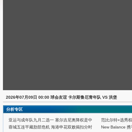
2026年07月09日 00:00 球会友谊 卡尔斯鲁厄青年队 VS 洪堡
分析专区
亚运与成年队九月二选一 塞尔吉尼奥降权是中
范比尔特+选秀
蓉城五连平藏肋部危机 海港申花双败揭扣分时
New Balance