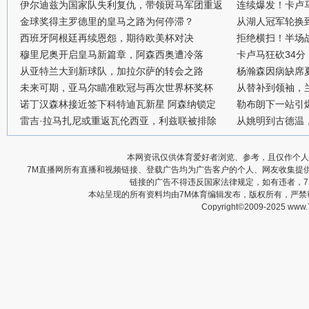
伊尔迪兹为国家队失利复仇，带领斑马军团重返
连续爆发！卡卢
金球奖得主罗德里的皇马之路为何停滞？
从湖人冠军轮换
西班牙阿根廷再续恩怨，期待欧美杯对决
拒绝横扫！半场战
穆里尼奥开启皇马新篇章，阿森西奥遭冷落
卡卢马狂砍34
从亚特兰大到新球队，加拉尔萨的转会之路
杨瀚森因病缺席
未来可期，亚马尔瞄准欧冠与再次世界杯奖杯
从替补到领袖，
诺丁汉森林接近签下科特迪瓦新星 阿森纳锁定
勒布朗下一站引
雷吉·拉马扎尼或重返瓦伦西亚，利兹联被排除
从姚明到古德温
本网资讯仅供体育爱好者浏览、参考，且仅作个人
7M直播网所有直播和视频链接、登载广告均为广告客户的个人、网友收集提
链接的广告不得违反国家法律规定，如有违者，
本站呈现的所有资料均由7M体育编辑发布，版权所有，严
Copyright©2009-2025 www