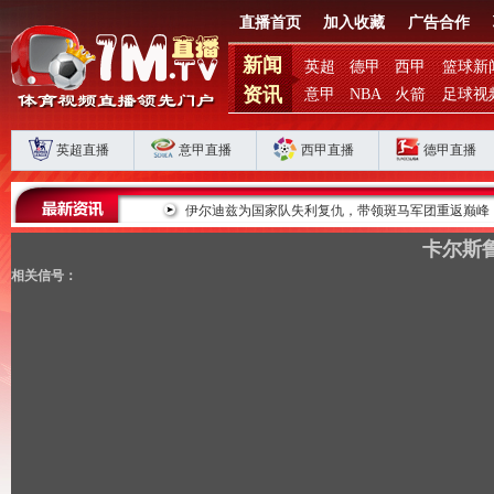
直播首页
加入收藏
广告合作
新闻
英超
德甲
西甲
篮球新
资讯
意甲
NBA
火箭
足球视
英超直播
意甲直播
西甲直播
德甲直播
败揭扣分时代生存
伊尔迪兹为国家队失利复仇，带领斑马军团重返巅峰
卡尔斯鲁
相关信号：