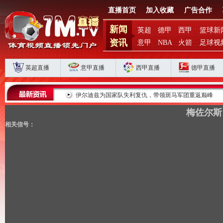
直播首页
加入收藏
广告合作
新闻
英超
德甲
西甲
篮球新
资讯
意甲
NBA
火箭
足球视
英超直播
意甲直播
西甲直播
德甲直播
败揭扣分时代生存
伊尔迪兹为国家队失利复仇，带领斑马军团重返巅峰
梅佐尔斯
相关信号：