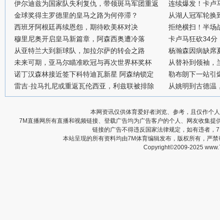
伊尔迪兹为国家队失利复仇，带领斑马军团重返
连续爆发！卡卢
金球奖得主罗德里的皇马之路为何停滞？
从湖人冠军轮换
西班牙阿根廷再续恩怨，期待欧美杯对决
拒绝横扫！半场战
穆里尼奥开启皇马新篇章，阿森西奥遭冷落
卡卢马狂砍34
从亚特兰大到新球队，加拉尔萨的转会之路
杨瀚森因病缺席
未来可期，亚马尔瞄准欧冠与再次世界杯奖杯
从替补到领袖，
诺丁汉森林接近签下科特迪瓦新星 阿森纳锁定
勒布朗下一站引
雷吉·拉马扎尼或重返瓦伦西亚，利兹联被排除
从姚明到古德温
本网资讯仅供体育爱好者浏览、参考，且仅作个人
7M直播网所有直播和视频链接、登载广告均为广告客户的个人、网友收集提
链接的广告不得违反国家法律规定，如有违者，
本站呈现的所有资料均由7M体育编辑发布，版权所有，严
Copyright©2009-2025 www