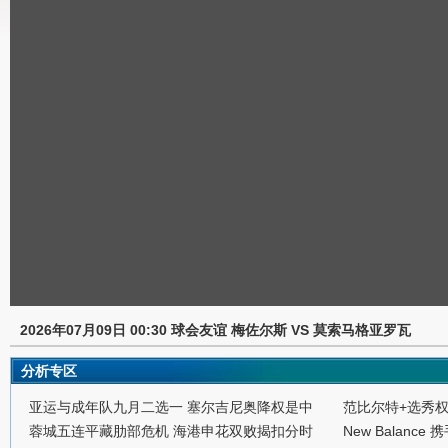
2026年07月09日 00:30 球会友谊 梅佐尔斯 VS 莫索马格亚罗瓦
分析专区
亚运与成年队九月二选一 塞尔吉尼奥降权是中
范比尔特+选秀
蓉城五连平藏肋部危机 海港申花双败揭扣分时
New Balance