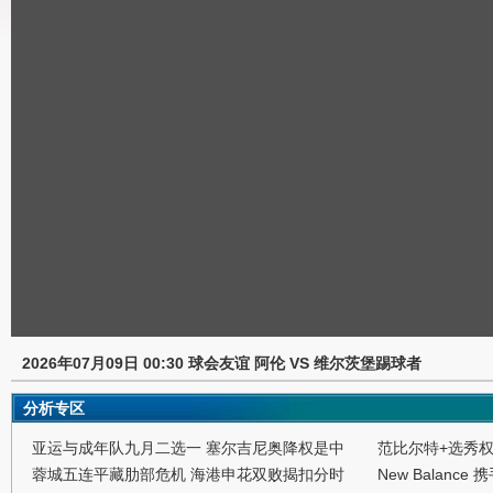
2026年07月09日 00:30 球会友谊 阿伦 VS 维尔茨堡踢球者
分析专区
亚运与成年队九月二选一 塞尔吉尼奥降权是中
范比尔特+选秀
蓉城五连平藏肋部危机 海港申花双败揭扣分时
New Balance