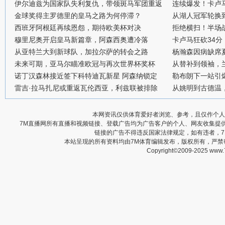
伊尔迪兹为国家队失利复仇，带领斑马军团重返
连续爆发！卡卢
金球奖得主罗德里的皇马之路为何停滞？
从湖人冠军轮换
西班牙阿根廷再续恩怨，期待欧美杯对决
拒绝横扫！半场战
穆里尼奥开启皇马新篇章，阿森西奥遭冷落
卡卢马狂砍34
从亚特兰大到新球队，加拉尔萨的转会之路
杨瀚森因病缺席
未来可期，亚马尔瞄准欧冠与再次世界杯奖杯
从替补到领袖，
诺丁汉森林接近签下科特迪瓦新星 阿森纳锁定
勒布朗下一站引
雷吉·拉马扎尼或重返瓦伦西亚，利兹联被排除
从姚明到古德温
本网资讯仅供体育爱好者浏览、参考，且仅作个人
7M直播网所有直播和视频链接、登载广告均为广告客户的个人、网友收集提
链接的广告不得违反国家法律规定，如有违者，
本站呈现的所有资料均由7M体育编辑发布，版权所有，严
Copyright©2009-2025 www