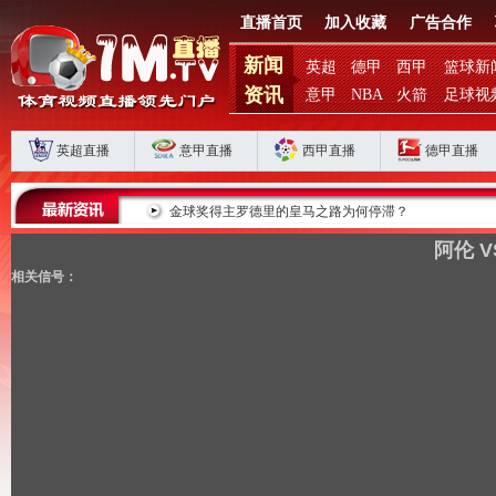
直播首页
加入收藏
广告合作
新闻
英超
德甲
西甲
篮球新
资讯
意甲
NBA
火箭
足球视
英超直播
意甲直播
西甲直播
德甲直播
马军团重返巅峰
金球奖得主罗德里的皇马之路为何停滞？
阿伦 
相关信号：