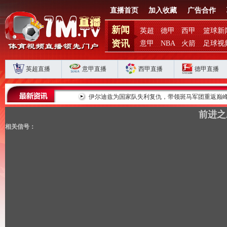
直播首页
加入收藏
广告合作
新闻
英超
德甲
西甲
篮球新
资讯
意甲
NBA
火箭
足球视
英超直播
意甲直播
西甲直播
德甲直播
败揭扣分时代生存
伊尔迪兹为国家队失利复仇，带领斑马军团重返巅峰
前进之
相关信号：