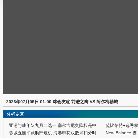
2026年07月09日 01:00 球会友谊 前进之鹰 VS 阿尔梅勒城
分析专区
亚运与成年队九月二选一 塞尔吉尼奥降权是中
范比尔特+选秀
蓉城五连平藏肋部危机 海港申花双败揭扣分时
New Balance