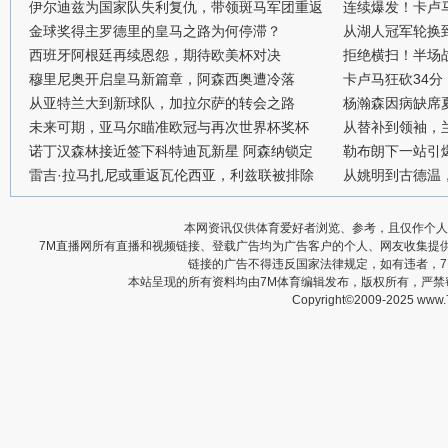
伊尔迪兹为国家队失利复仇，带领斑马军团重返
连续爆发！卡卢
金球奖得主罗德里的皇马之路为何停滞？
从湖人冠军轮换
西班牙阿根廷再续恩怨，期待欧美杯对决
拒绝横扫！半场战
穆里尼奥开启皇马新篇章，阿森西奥遭冷落
卡卢马狂砍34
从亚特兰大到新球队，加拉尔萨的转会之路
杨瀚森因病缺席
未来可期，亚马尔瞄准欧冠与再次世界杯奖杯
从替补到领袖，
诺丁汉森林接近签下科特迪瓦新星 阿森纳锁定
勒布朗下一站引
雷吉·拉马扎尼或重返瓦伦西亚，利兹联被排除
从姚明到古德温
本网资讯仅供体育爱好者浏览、参考，且仅作个人
7M直播网所有直播和视频链接、登载广告均为广告客户的个人、网友收集提
链接的广告不得违反国家法律规定，如有违者，
本站呈现的所有资料均由7M体育编辑发布，版权所有，严
Copyright©2009-2025 www