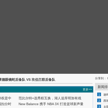
分享到：
 阿德莱德眼镜蛇后备队 VS 坎伯兰联后备队
新闻排
更多>>
1
谢
降权是中
范比尔特+选秀权互换，湖人追库明加有戏
2
西
揭扣分时
New Balance 携手 NBA 3X 打造篮球新声量
3
太