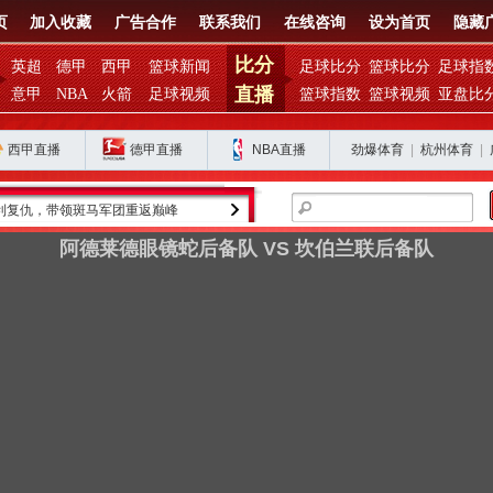
页
加入收藏
广告合作
联系我们
在线咨询
设为首页
隐藏
比分
英超
德甲
西甲
篮球新闻
足球比分
篮球比分
足球指
直播
意甲
NBA
火箭
足球视频
篮球指数
篮球视频
亚盘比
西甲直播
德甲直播
NBA直播
劲爆体育
|
杭州体育
|
利复仇，带领斑马军团重返巅峰
金球奖得主罗德里的皇马之路为何停滞？
阿德莱德眼镜蛇后备队 VS 坎伯兰联后备队