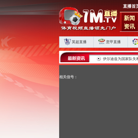
直播首
新闻
资讯
英超直播
意甲直播
蓉城五连平藏肋部危机 海港申花双败揭扣分时代生存
伊尔迪兹为国家队失
相关信号：