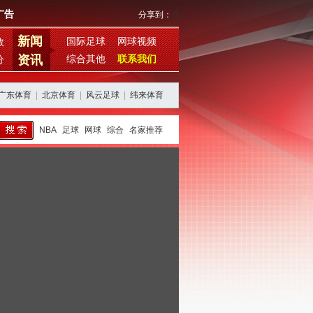
广告
分享到：
0
新闻
国际足球
网球视频
数
资讯
综合其他
联系我们
分
广东体育
|
北京体育
|
风云足球
|
纬来体育
NBA
足球
网球
综合
名家推荐
西班牙阿根廷再续恩怨，期待欧美杯对决