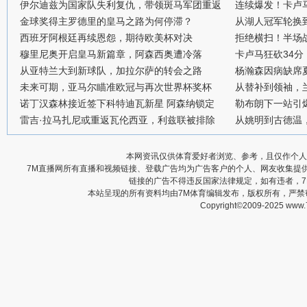
伊尔迪兹为国家队失利复仇，带领斑马军团重返
连续爆发！卡卢
金球奖得主罗德里的皇马之路为何停滞？
从湖人冠军轮换
西班牙阿根廷再续恩怨，期待欧美杯对决
拒绝横扫！半场战
穆里尼奥开启皇马新篇章，阿森西奥遭冷落
卡卢马狂砍34
从亚特兰大到新球队，加拉尔萨的转会之路
杨瀚森因病缺席
未来可期，亚马尔瞄准欧冠与再次世界杯奖杯
从替补到领袖，
诺丁汉森林接近签下科特迪瓦新星 阿森纳锁定
勒布朗下一站引
雷吉·拉马扎尼或重返瓦伦西亚，利兹联被排除
从姚明到古德温
本网资讯仅供体育爱好者浏览、参考，且仅作个人
7M直播网所有直播和视频链接、登载广告均为广告客户的个人、网友收集提
链接的广告不得违反国家法律规定，如有违者，
本站呈现的所有资料均由7M体育编辑发布，版权所有，严
Copyright©2009-2025 www