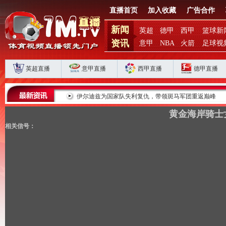
直播首页
加入收藏
广告合作
新闻
英超
德甲
西甲
篮球新
资讯
意甲
NBA
火箭
足球视
英超直播
意甲直播
西甲直播
德甲直播
败揭扣分时代生存
伊尔迪兹为国家队失利复仇，带领斑马军团重返巅峰
黄金海岸骑士女
相关信号：