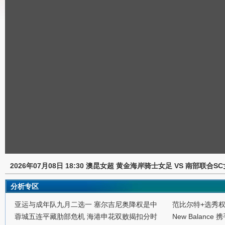
2026年07月08日 18:30 澳昆女超 黄金海岸骑士女足 VS 南部联合S
分析专区
亚运与成年队九月二选一 塞尔吉尼奥降权是中
范比尔特+选秀
蓉城五连平藏肋部危机 海港申花双败揭扣分时
New Balance