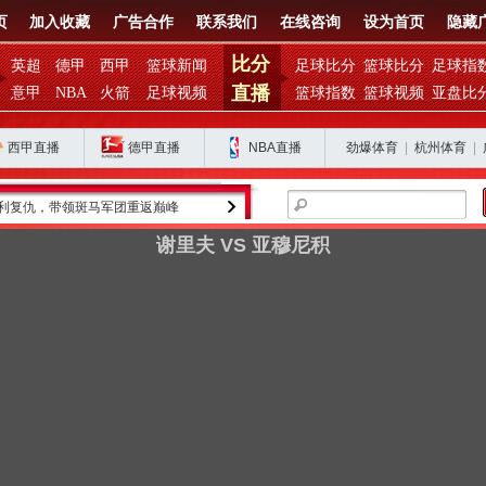
页
加入收藏
广告合作
联系我们
在线咨询
设为首页
隐藏
比分
英超
德甲
西甲
篮球新闻
足球比分
篮球比分
足球指
直播
意甲
NBA
火箭
足球视频
篮球指数
篮球视频
亚盘比
西甲直播
德甲直播
NBA直播
劲爆体育
|
杭州体育
|
利复仇，带领斑马军团重返巅峰
金球奖得主罗德里的皇马之路为何停滞？
谢里夫 VS 亚穆尼积