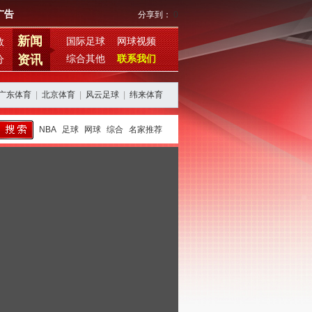
广告
分享到：
0
新闻
国际足球
网球视频
数
资讯
综合其他
联系我们
分
广东体育
|
北京体育
|
风云足球
|
纬来体育
NBA
足球
网球
综合
名家推荐
西班牙阿根廷再续恩怨，期待欧美杯对决