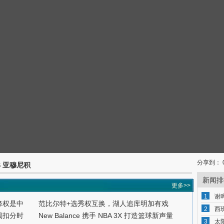
分享到：
VS 亚穆尼积
新闻排
更多>>
1
谢
降权是中
范比尔特+选秀权互换，湖人追库明加有戏
2
西
揭扣分时
New Balance 携手 NBA 3X 打造篮球新声量
3
太