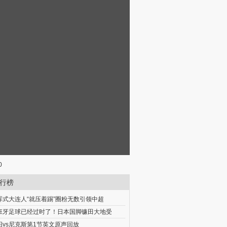
0
行榜
晖式大连人“就压着踢”圈粉无数引领中超
班牙足球已经过时了！日本国脚镰田大地受
阳vs尼克斯第1节英文原声回放