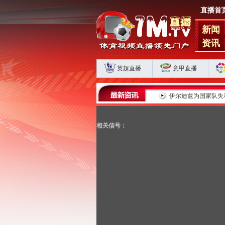
直播首
新闻
资讯
英超直播
意甲直播
蓉城五连平藏肋部危机 海港申花双败揭扣分时代生存
伊尔迪兹为国家队失
相关信号：