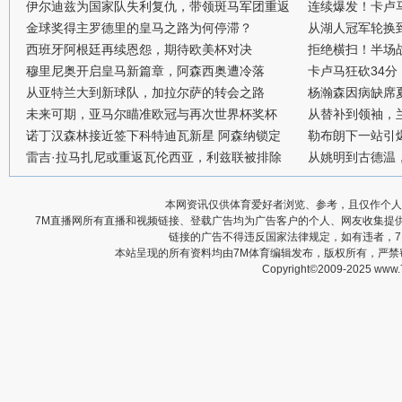
伊尔迪兹为国家队失利复仇，带领斑马军团重返
连续爆发！卡卢
金球奖得主罗德里的皇马之路为何停滞？
从湖人冠军轮换
西班牙阿根廷再续恩怨，期待欧美杯对决
拒绝横扫！半场战
穆里尼奥开启皇马新篇章，阿森西奥遭冷落
卡卢马狂砍34
从亚特兰大到新球队，加拉尔萨的转会之路
杨瀚森因病缺席
未来可期，亚马尔瞄准欧冠与再次世界杯奖杯
从替补到领袖，
诺丁汉森林接近签下科特迪瓦新星 阿森纳锁定
勒布朗下一站引
雷吉·拉马扎尼或重返瓦伦西亚，利兹联被排除
从姚明到古德温
本网资讯仅供体育爱好者浏览、参考，且仅作个人
7M直播网所有直播和视频链接、登载广告均为广告客户的个人、网友收集提
链接的广告不得违反国家法律规定，如有违者，
本站呈现的所有资料均由7M体育编辑发布，版权所有，严
Copyright©2009-2025 www