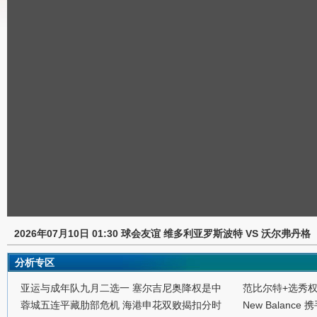
2026年07月10日 01:30 球会友谊 维多利亚罗斯波特 VS 沃尔弗丹格
分析专区
亚运与成年队九月二选一 塞尔吉尼奥降权是中
范比尔特+选秀
蓉城五连平藏肋部危机 海港申花双败揭扣分时
New Balance