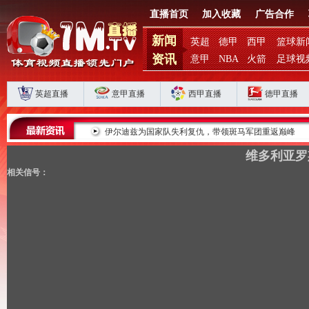
直播首页
加入收藏
广告合作
新闻
英超
德甲
西甲
篮球新
资讯
意甲
NBA
火箭
足球视
英超直播
意甲直播
西甲直播
德甲直播
败揭扣分时代生存
伊尔迪兹为国家队失利复仇，带领斑马军团重返巅峰
维多利亚罗
相关信号：