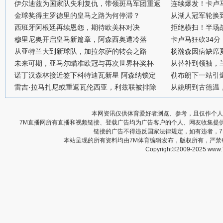
伊尔迪兹为国家队失利复仇，带领斑马军团重返
连续爆发！卡卢
金球奖得主罗德里的皇马之路为何停滞？
从湖人冠军轮换
西班牙阿根廷再续恩怨，期待欧美杯对决
拒绝横扫！半场战
穆里尼奥开启皇马新篇章，阿森西奥遭冷落
卡卢马狂砍34
从亚特兰大到新球队，加拉尔萨的转会之路
杨瀚森因病缺席
未来可期，亚马尔瞄准欧冠与再次世界杯奖杯
从替补到领袖，
诺丁汉森林接近签下科特迪瓦新星 阿森纳锁定
勒布朗下一站引
雷吉·拉马扎尼或重返瓦伦西亚，利兹联被排除
从姚明到古德温
本网资讯仅供体育爱好者浏览、参考，且仅作个人
7M直播网所有直播和视频链接、登载广告均为广告客户的个人、网友收集提
链接的广告不得违反国家法律规定，如有违者，
本站呈现的所有资料均由7M体育编辑发布，版权所有，严
Copyright©2009-2025 www