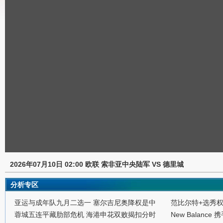
2026年07月10日 02:00 欧联 索非亚中央陆军 VS 德里城
分析专区
亚运与成年队九月二选一 塞尔吉尼奥降权是中
范比尔特+选秀
蓉城五连平藏肋部危机 海港申花双败揭扣分时
New Balance