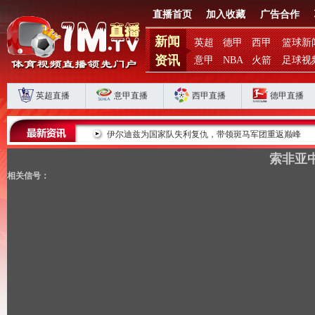
直播首页
加入收藏
广告合作
新闻
英超
德甲
西甲
篮球新
资讯
意甲
NBA
火箭
足球视
英超直播
意甲直播
西甲直播
德甲直播
败揭扣分时代生存
伊尔迪兹为国家队失利复仇，带领斑马军团重返巅峰
索非亚中
相关信号：