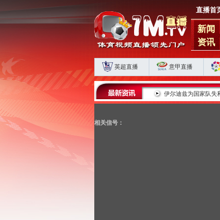
直播首
新闻
资讯
英超直播
意甲直播
蓉城五连平藏肋部危机 海港申花双败揭扣分时代生存
伊尔迪兹为国家队失
相关信号：