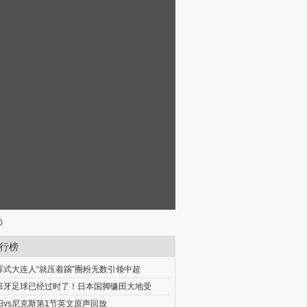
0
行榜
晖式大连人“就压着踢”圈粉无数引领中超
班牙足球已经过时了！日本国脚镰田大地受
阳vs尼克斯第1节英文原声回放