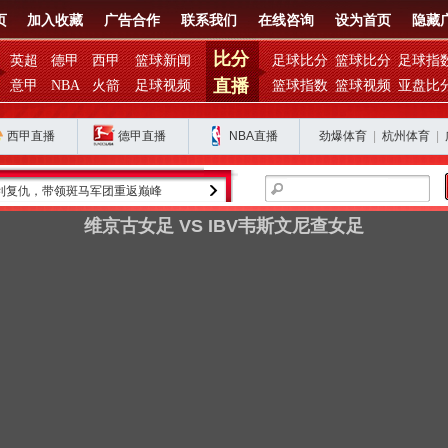
页
加入收藏
广告合作
联系我们
在线咨询
设为首页
隐藏
比分
英超
德甲
西甲
篮球新闻
足球比分
篮球比分
足球指
直播
意甲
NBA
火箭
足球视频
篮球指数
篮球视频
亚盘比
西甲直播
德甲直播
NBA直播
劲爆体育
|
杭州体育
|
利复仇，带领斑马军团重返巅峰
金球奖得主罗德里的皇马之路为何停滞？
维京古女足 VS IBV韦斯文尼查女足