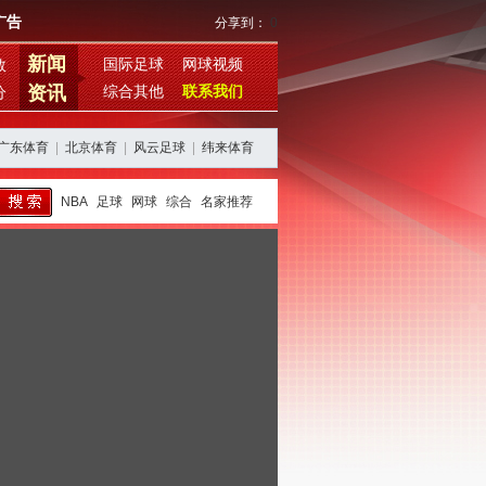
广告
分享到：
0
新闻
国际足球
网球视频
数
资讯
综合其他
联系我们
分
广东体育
|
北京体育
|
风云足球
|
纬来体育
NBA
足球
网球
综合
名家推荐
西班牙阿根廷再续恩怨，期待欧美杯对决