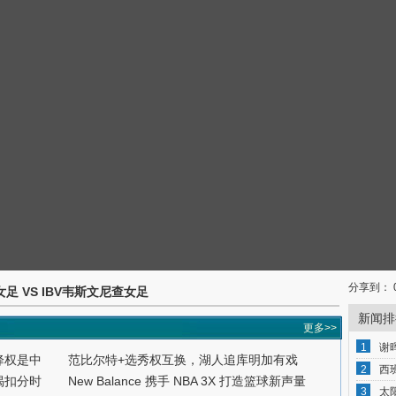
分享到：
古女足 VS IBV韦斯文尼查女足
新闻排
更多>>
1
谢
降权是中
范比尔特+选秀权互换，湖人追库明加有戏
2
西
揭扣分时
New Balance 携手 NBA 3X 打造篮球新声量
3
太