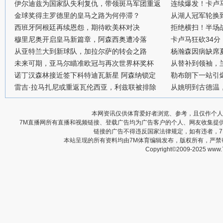
伊尔迪兹为国家队失利复仇，带领斑马军团重返
连续爆发！卡卢
金球奖得主罗德里的皇马之路为何停滞？
从湖人冠军轮换
西班牙阿根廷再续恩怨，期待欧美杯对决
拒绝横扫！半场战
穆里尼奥开启皇马新篇章，阿森西奥遭冷落
卡卢马狂砍34
从亚特兰大到新球队，加拉尔萨的转会之路
杨瀚森因病缺席
未来可期，亚马尔瞄准欧冠与再次世界杯奖杯
从替补到领袖，
诺丁汉森林接近签下科特迪瓦新星 阿森纳锁定
勒布朗下一站引
雷吉·拉马扎尼或重返瓦伦西亚，利兹联被排除
从姚明到古德温
本网资讯仅供体育爱好者浏览、参考，且仅作个人
7M直播网所有直播和视频链接、登载广告均为广告客户的个人、网友收集提
链接的广告不得违反国家法律规定，如有违者，
本站呈现的所有资料均由7M体育编辑发布，版权所有，严
Copyright©2009-2025 www