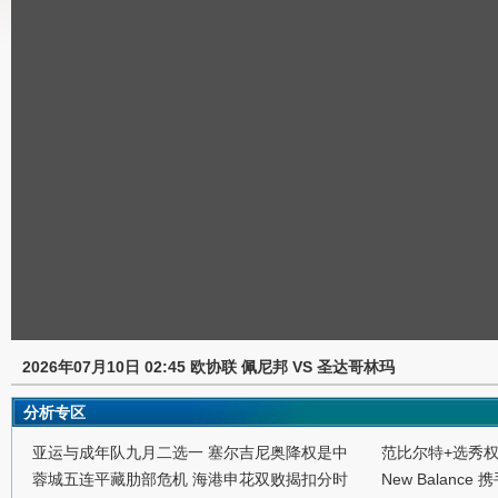
2026年07月10日 02:45 欧协联 佩尼邦 VS 圣达哥林玛
分析专区
亚运与成年队九月二选一 塞尔吉尼奥降权是中
范比尔特+选秀
蓉城五连平藏肋部危机 海港申花双败揭扣分时
New Balance