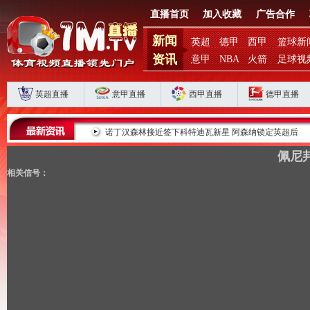
直播首页
加入收藏
广告合作
新闻
英超
德甲
西甲
篮球新
资讯
意甲
NBA
火箭
足球视
英超直播
意甲直播
西甲直播
德甲直播
界杯奖杯
诺丁汉森林接近签下科特迪瓦新星 阿森纳锁定英超后
佩尼邦
相关信号：