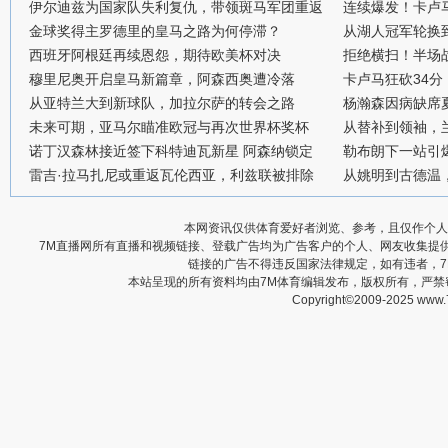
伊尔迪兹为国家队失利复仇，带领斑马军团重返
连续爆发！卡卢
金球奖得主罗德里的皇马之路为何停滞？
从湖人冠军轮换
西班牙阿根廷再续恩怨，期待欧美杯对决
拒绝横扫！半场战
穆里尼奥开启皇马新篇章，阿森西奥遭冷落
卡卢马狂砍34
从亚特兰大到新球队，加拉尔萨的转会之路
杨瀚森因病缺席
未来可期，亚马尔瞄准欧冠与再次世界杯奖杯
从替补到领袖，
诺丁汉森林接近签下科特迪瓦新星 阿森纳锁定
勒布朗下一站引
雷吉·拉马扎尼或重返瓦伦西亚，利兹联被排除
从姚明到古德温
本网资讯仅供体育爱好者浏览、参考，且仅作个人
7M直播网所有直播和视频链接、登载广告均为广告客户的个人、网友收集提
链接的广告不得违反国家法律规定，如有违者，
本站呈现的所有资料均由7M体育编辑发布，版权所有，严
Copyright©2009-2025 www