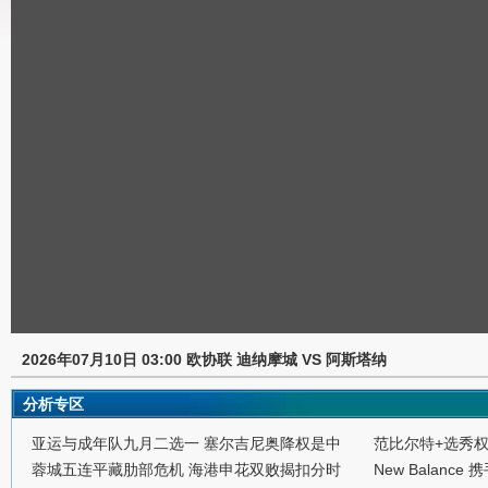
2026年07月10日 03:00 欧协联 迪纳摩城 VS 阿斯塔纳
分析专区
亚运与成年队九月二选一 塞尔吉尼奥降权是中
范比尔特+选秀
蓉城五连平藏肋部危机 海港申花双败揭扣分时
New Balance