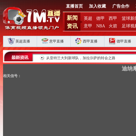
直播首页
加入收藏
广告合作
新闻
英超
德甲
西甲
篮球新
资讯
意甲
NBA
火箭
足球视
英超直播
意甲直播
西甲直播
德甲直播
遭冷落
从亚特兰大到新球队，加拉尔萨的转会之路
迪纳摩
相关信号：