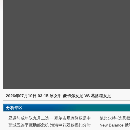
2026年07月10日 03:15 冰女甲 豪卡尔女足 VS 葛洛塔女足
分析专区
亚运与成年队九月二选一 塞尔吉尼奥降权是中
范比尔特+选秀
蓉城五连平藏肋部危机 海港申花双败揭扣分时
New Balance