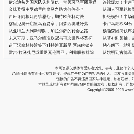
伊尔迪兹为国家队失利复仇，带领斑马军团重返
连续爆发！卡卢
金球奖得主罗德里的皇马之路为何停滞？
从湖人冠军轮换
西班牙阿根廷再续恩怨，期待欧美杯对决
拒绝横扫！半场战
穆里尼奥开启皇马新篇章，阿森西奥遭冷落
卡卢马狂砍34
从亚特兰大到新球队，加拉尔萨的转会之路
杨瀚森因病缺席
未来可期，亚马尔瞄准欧冠与再次世界杯奖杯
从替补到领袖，
诺丁汉森林接近签下科特迪瓦新星 阿森纳锁定
勒布朗下一站引
雷吉·拉马扎尼或重返瓦伦西亚，利兹联被排除
从姚明到古德温
本网资讯仅供体育爱好者浏览、参考，且仅作个人
7M直播网所有直播和视频链接、登载广告均为广告客户的个人、网友收集提
链接的广告不得违反国家法律规定，如有违者，
本站呈现的所有资料均由7M体育编辑发布，版权所有，严
Copyright©2009-2025 www