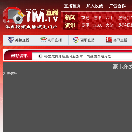
直播首页
加入收藏
广告合作
新闻
英超
德甲
西甲
篮球新
资讯
意甲
NBA
火箭
足球视
英超直播
意甲直播
西甲直播
德甲直播
马新篇章，阿森西奥遭冷落
从亚特兰大到新球队，加拉尔萨的
豪卡尔女
相关信号：